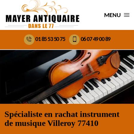
MENU
01 85 53 50 75
06 07 49 00 89
Spécialiste en rachat instrument
de musique Villeroy 77410