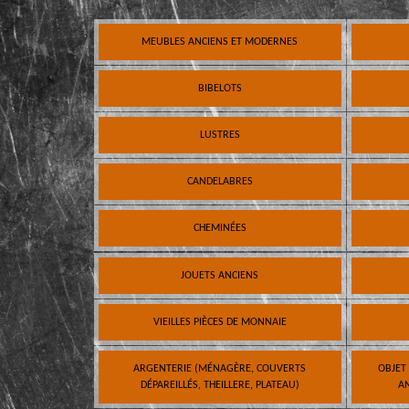
MEUBLES ANCIENS ET MODERNES
BIBELOTS
LUSTRES
CANDELABRES
CHEMINÉES
JOUETS ANCIENS
VIEILLES PIÈCES DE MONNAIE
ARGENTERIE (MÉNAGÈRE, COUVERTS
OBJET
DÉPAREILLÉS, THEILLERE, PLATEAU)
AN