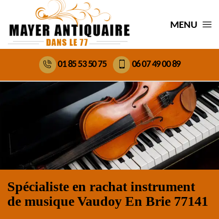
MENU
01 85 53 50 75
06 07 49 00 89
Spécialiste en rachat instrument
de musique Vaudoy En Brie 77141