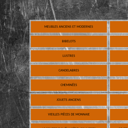
MEUBLES ANCIENS ET MODERNES
BIBELOTS
LUSTRES
CANDELABRES
CHEMINÉES
JOUETS ANCIENS
VIEILLES PIÈCES DE MONNAIE