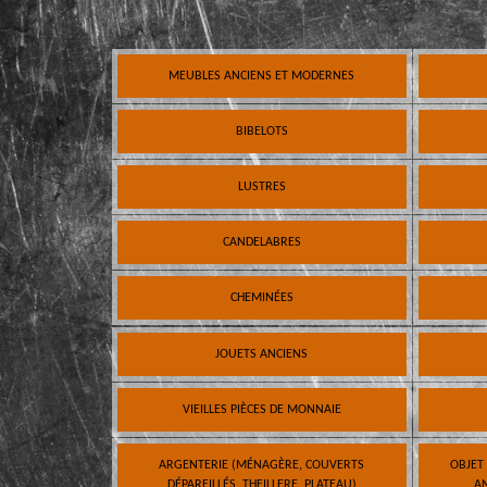
MEUBLES ANCIENS ET MODERNES
BIBELOTS
LUSTRES
CANDELABRES
CHEMINÉES
JOUETS ANCIENS
VIEILLES PIÈCES DE MONNAIE
ARGENTERIE (MÉNAGÈRE, COUVERTS
OBJET
DÉPAREILLÉS, THEILLERE, PLATEAU)
AN