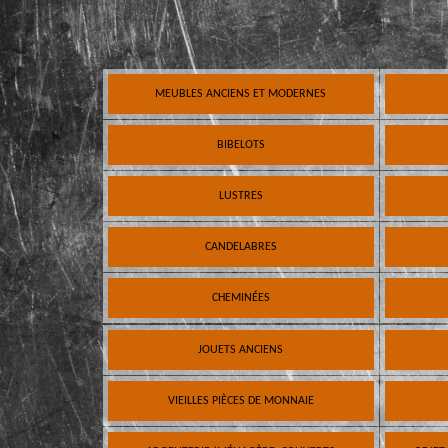
MEUBLES ANCIENS ET MODERNES
BIBELOTS
LUSTRES
CANDELABRES
CHEMINÉES
JOUETS ANCIENS
VIEILLES PIÈCES DE MONNAIE