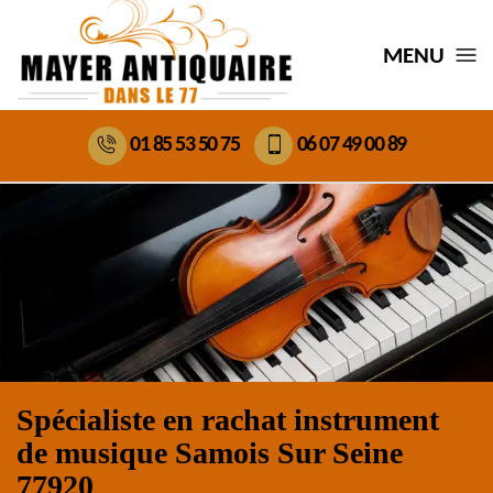
MENU
01 85 53 50 75
06 07 49 00 89
Spécialiste en rachat instrument
de musique Samois Sur Seine
77920