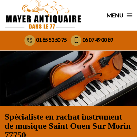
MENU
01 85 53 50 75
06 07 49 00 89
Spécialiste en rachat instrument
de musique Saint Ouen Sur Morin
77750