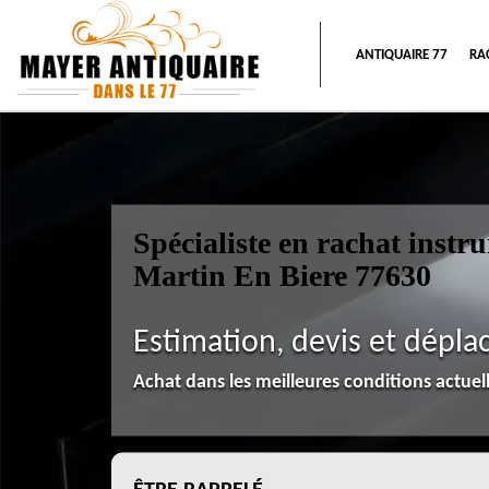
ANTIQUAIRE 77
RA
Spécialiste en rachat inst
Martin En Biere 77630
Estimation, devis et dépla
Achat dans les meilleures conditions actue