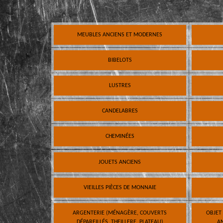
MEUBLES ANCIENS ET MODERNES
BIBELOTS
LUSTRES
CANDELABRES
CHEMINÉES
JOUETS ANCIENS
VIEILLES PIÈCES DE MONNAIE
ARGENTERIE (MÉNAGÈRE, COUVERTS
OBJET
DÉPAREILLÉS, THEILLERE, PLATEAU)
AN