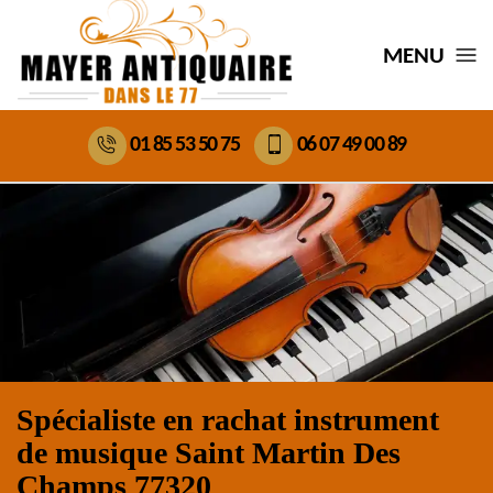
MENU
01 85 53 50 75
06 07 49 00 89
Spécialiste en rachat instrument
de musique Saint Martin Des
Champs 77320