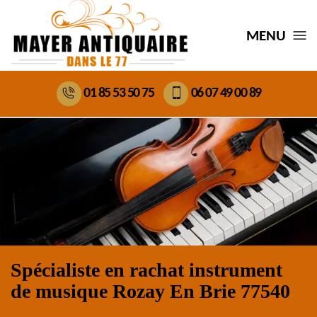
MENU
01 85 53 50 75
06 07 49 00 89
Spécialiste en rachat instrument
de musique Rozay En Brie 77540