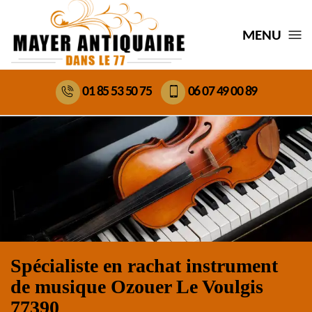
MENU
01 85 53 50 75
06 07 49 00 89
Spécialiste en rachat instrument
de musique Ozouer Le Voulgis
77390