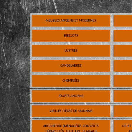
MEUBLES ANCIENS ET MODERNES
BIBELOTS
LUSTRES
CANDELABRES
CHEMINÉES
JOUETS ANCIENS
VIEILLES PIÈCES DE MONNAIE
ARGENTERIE (MÉNAGÈRE, COUVERTS
OBJET
DÉPAREILLÉS, THEILLERE, PLATEAU)
AN