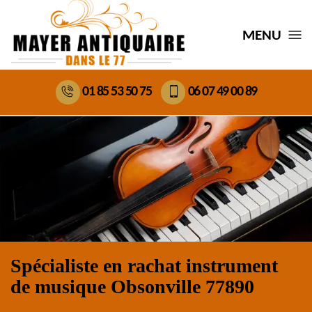
MENU
01 85 53 50 75
06 07 49 00 89
Spécialiste en rachat instrument
de musique Obsonville 77890