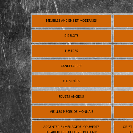
MEUBLES ANCIENS ET MODERNES
BIBELOTS
LUSTRES
CANDELABRES
CHEMINÉES
JOUETS ANCIENS
VIEILLES PIÈCES DE MONNAIE
ARGENTERIE (MÉNAGÈRE, COUVERTS
OBJET
DÉPAREILLÉS, THEILLERE, PLATEAU)
AN