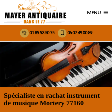
MENU
01 85 53 50 75
06 07 49 00 89
Spécialiste en rachat instrument
de musique Mortery 77160