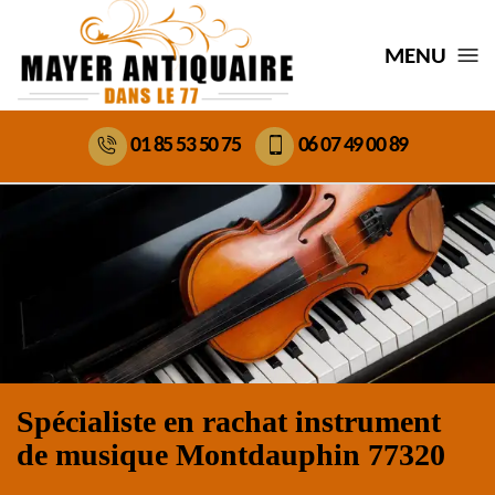
MENU
01 85 53 50 75
06 07 49 00 89
Spécialiste en rachat instrument
de musique Montdauphin 77320