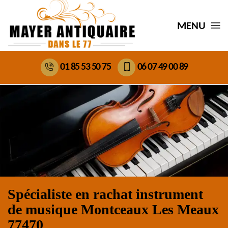
MENU
01 85 53 50 75
06 07 49 00 89
Spécialiste en rachat instrument
de musique Montceaux Les Meaux
77470