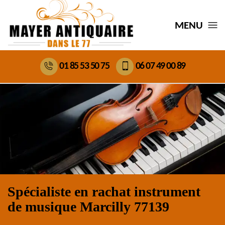
MENU
01 85 53 50 75
06 07 49 00 89
Spécialiste en rachat instrument
de musique Marcilly 77139