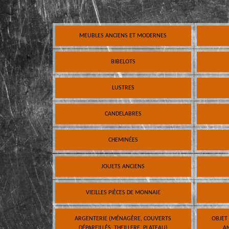
MEUBLES ANCIENS ET MODERNES
BIBELOTS
LUSTRES
CANDELABRES
CHEMINÉES
JOUETS ANCIENS
VIEILLES PIÈCES DE MONNAIE
ARGENTERIE (MÉNAGÈRE, COUVERTS
OBJET
DÉPAREILLÉS, THEILLERE, PLATEAU)
AN