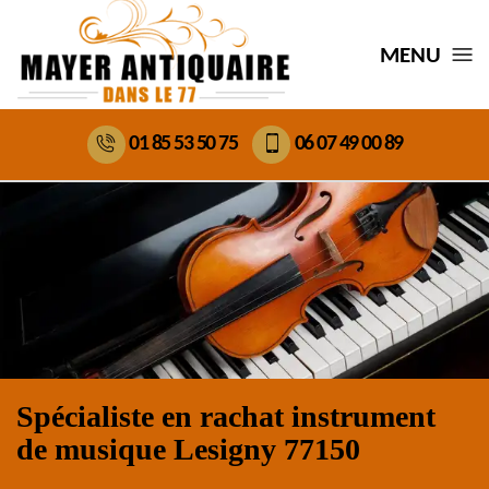
MENU
01 85 53 50 75
06 07 49 00 89
Spécialiste en rachat instrument
de musique Lesigny 77150