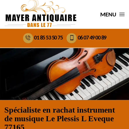
MENU
01 85 53 50 75
06 07 49 00 89
Spécialiste en rachat instrument
de musique Le Plessis L Eveque
77165