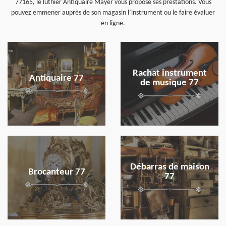
77165, le luthier Antiquaire Mayer vous propose ses prestations. Vous
pouvez emmener auprès de son magasin l’instrument ou le faire évaluer
en ligne.
en savoir plus
en savoir plus
Rachat instrument
Antiquaire 77
de musique 77
en savoir plus
en savoir plus
Débarras de maison
Brocanteur 77
77