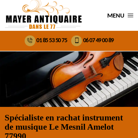
MENU
01 85 53 50 75
06 07 49 00 89
Spécialiste en rachat instrument
de musique Le Mesnil Amelot
77990