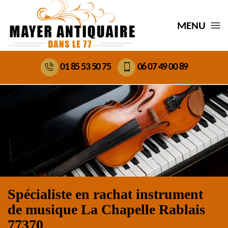
MENU
01 85 53 50 75
06 07 49 00 89
Spécialiste en rachat instrument
de musique La Chapelle Rablais
77370