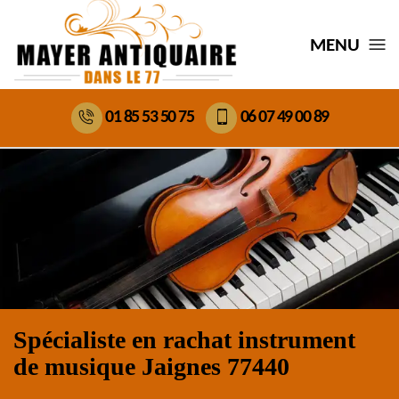
MENU
01 85 53 50 75
06 07 49 00 89
Spécialiste en rachat instrument
de musique Jaignes 77440