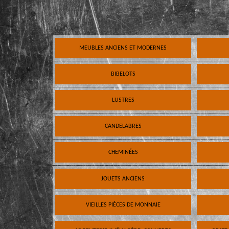
MEUBLES ANCIENS ET MODERNES
BIBELOTS
LUSTRES
CANDELABRES
CHEMINÉES
JOUETS ANCIENS
VIEILLES PIÈCES DE MONNAIE