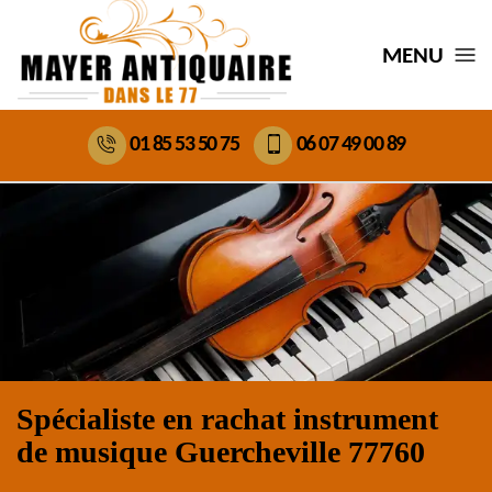
MENU
01 85 53 50 75
06 07 49 00 89
Spécialiste en rachat instrument
de musique Guercheville 77760