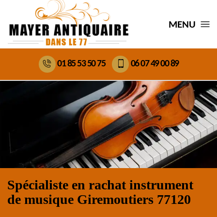
MENU
01 85 53 50 75
06 07 49 00 89
Spécialiste en rachat instrument
de musique Giremoutiers 77120