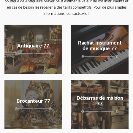
boutique de Antiquaire Mayer peut estimer la valeur de vos instruments et
en cas de besoin les réparer à des tarifs compétitifs. Pour de plus amples
informations, contactez-le !
en savoir plus
en savoir plus
Rachat instrument
Antiquaire 77
de musique 77
en savoir plus
en savoir plus
Débarras de maison
Brocanteur 77
77