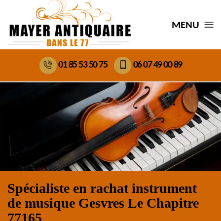
MENU
01 85 53 50 75
06 07 49 00 89
Spécialiste en rachat instrument
de musique Gesvres Le Chapitre
77165