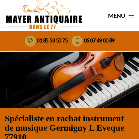
MENU
01 85 53 50 75
06 07 49 00 89
Spécialiste en rachat instrument
de musique Germigny L Eveque
77910