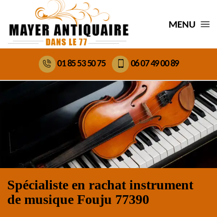
MENU
01 85 53 50 75
06 07 49 00 89
Spécialiste en rachat instrument
de musique Fouju 77390