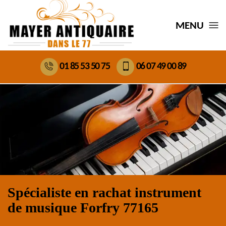
MENU
01 85 53 50 75
06 07 49 00 89
Spécialiste en rachat instrument
de musique Forfry 77165