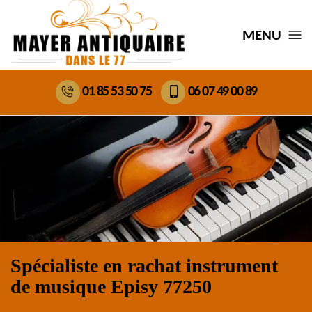
MENU
01 85 53 50 75
06 07 49 00 89
Spécialiste en rachat instrument
de musique Episy 77250