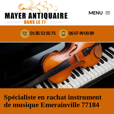
MENU
01 85 53 50 75
06 07 49 00 89
Spécialiste en rachat instrument
de musique Emerainville 77184