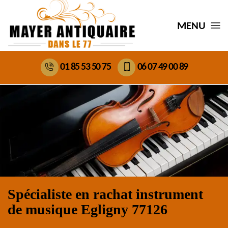
MENU
01 85 53 50 75
06 07 49 00 89
Spécialiste en rachat instrument
de musique Egligny 77126