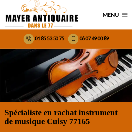
MENU
01 85 53 50 75
06 07 49 00 89
Spécialiste en rachat instrument
de musique Cuisy 77165