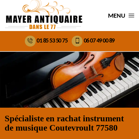
MENU
01 85 53 50 75
06 07 49 00 89
Spécialiste en rachat instrument
de musique Coutevroult 77580