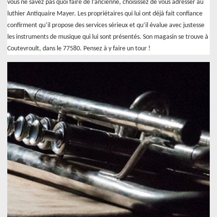
vous ne savez pas quoi faire de l’ancienne, choisissez de vous adresser au
luthier Antiquaire Mayer. Les propriétaires qui lui ont déjà fait confiance
confirment qu’il propose des services sérieux et qu’il évalue avec justesse
les instruments de musique qui lui sont présentés. Son magasin se trouve à
Coutevroult, dans le 77580. Pensez à y faire un tour !