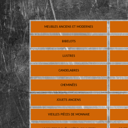
MEUBLES ANCIENS ET MODERNES
BIBELOTS
LUSTRES
CANDELABRES
CHEMINÉES
JOUETS ANCIENS
VIEILLES PIÈCES DE MONNAIE