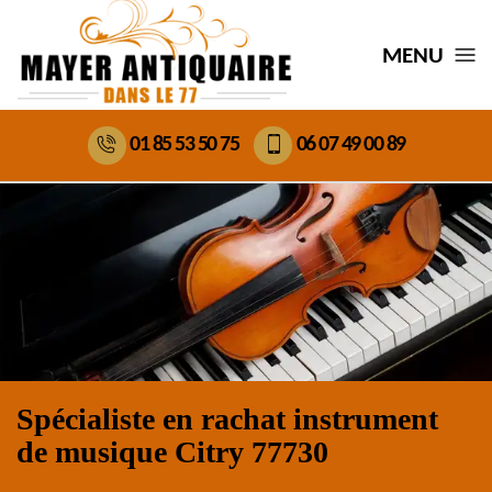
MENU
01 85 53 50 75
06 07 49 00 89
Spécialiste en rachat instrument
de musique Citry 77730