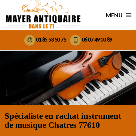
MENU
01 85 53 50 75
06 07 49 00 89
Spécialiste en rachat instrument
de musique Chatres 77610