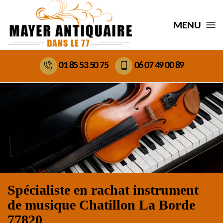
MENU
01 85 53 50 75
06 07 49 00 89
Spécialiste en rachat instrument
de musique Chatillon La Borde
77820