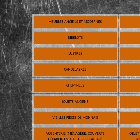
MEUBLES ANCIENS ET MODERNES
BIBELOTS
LUSTRES
CANDELABRES
CHEMINÉES
JOUETS ANCIENS
VIEILLES PIÈCES DE MONNAIE
ARGENTERIE (MÉNAGÈRE, COUVERTS
OBJET
DÉPAREILLÉS, THEILLERE, PLATEAU)
AN