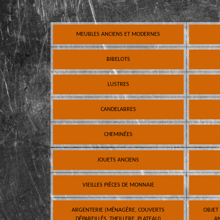
MEUBLES ANCIENS ET MODERNES
BIBELOTS
LUSTRES
CANDELABRES
CHEMINÉES
JOUETS ANCIENS
VIEILLES PIÈCES DE MONNAIE
ARGENTERIE (MÉNAGÈRE, COUVERTS
OBJET
DÉPAREILLÉS, THEILLERE, PLATEAU)
AN