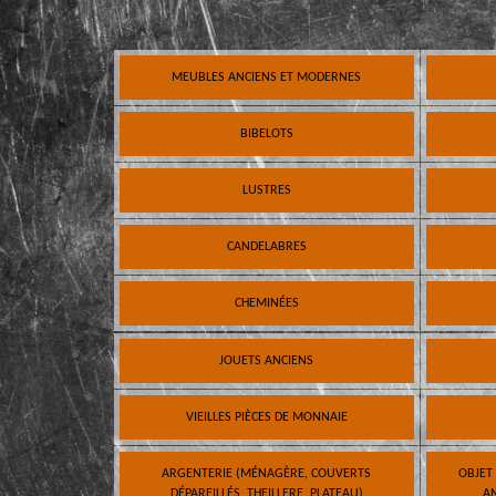
MEUBLES ANCIENS ET MODERNES
BIBELOTS
LUSTRES
CANDELABRES
CHEMINÉES
JOUETS ANCIENS
VIEILLES PIÈCES DE MONNAIE
ARGENTERIE (MÉNAGÈRE, COUVERTS
OBJET
DÉPAREILLÉS, THEILLERE, PLATEAU)
AN