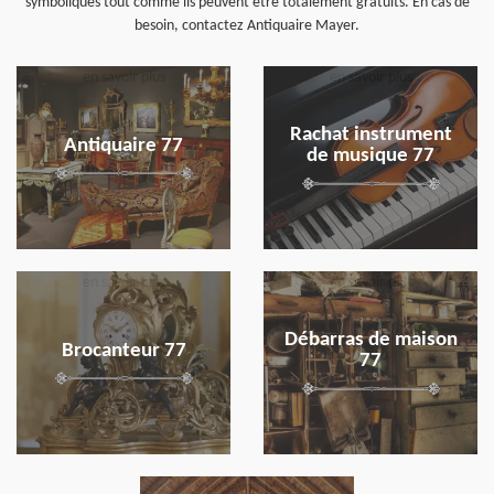
symboliques tout comme ils peuvent être totalement gratuits. En cas de
besoin, contactez Antiquaire Mayer.
en savoir plus
en savoir plus
Rachat instrument
Antiquaire 77
de musique 77
en savoir plus
en savoir plus
Débarras de maison
Brocanteur 77
77
en savoir plus