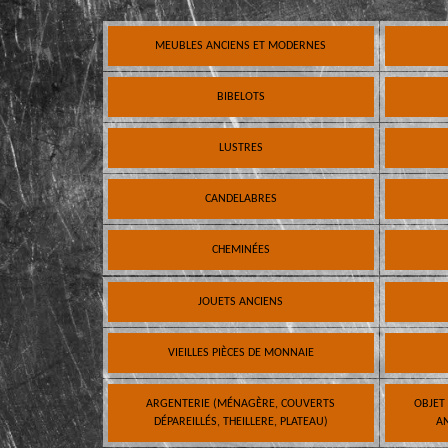
MEUBLES ANCIENS ET MODERNES
BIBELOTS
LUSTRES
CANDELABRES
CHEMINÉES
JOUETS ANCIENS
VIEILLES PIÈCES DE MONNAIE
ARGENTERIE (MÉNAGÈRE, COUVERTS
OBJET
DÉPAREILLÉS, THEILLERE, PLATEAU)
AN