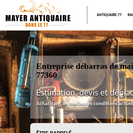
ANTIQUAIRE 77
RA
Entreprise débarras de ma
77360
Estimation, devis et dépla
Achat dans les meilleures conditions actue