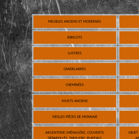
MEUBLES ANCIENS ET MODERNES
BIBELOTS
LUSTRES
CANDELABRES
CHEMINÉES
JOUETS ANCIENS
VIEILLES PIÈCES DE MONNAIE
ARGENTERIE (MÉNAGÈRE, COUVERTS
OBJET
DÉPAREILLÉS, THEILLERE, PLATEAU)
AN