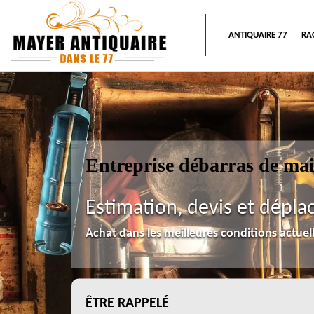
ANTIQUAIRE 77
RA
Entreprise débarras de ma
Estimation, devis et dépla
Achat dans les meilleures conditions actue
ÊTRE RAPPELÉ