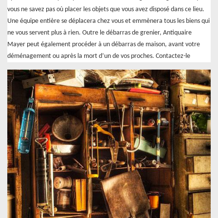
vous ne savez pas où placer les objets que vous avez disposé dans ce lieu.
Une équipe entière se déplacera chez vous et emmènera tous les biens qui
ne vous servent plus à rien. Outre le débarras de grenier, Antiquaire
Mayer peut également procéder à un débarras de maison, avant votre
déménagement ou après la mort d’un de vos proches. Contactez-le