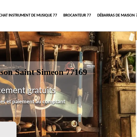
CHAT INSTRUMENT DE MUSIQUE 77
BROCANTEUR 77
DÉBARRAS DE MAISON 
ison Saint Simeon 77169
cement gratuits
lles et paiement au comptant