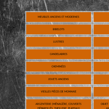
MEUBLES ANCIENS ET MODERNES
BIBELOTS
LUSTRES
CANDELABRES
CHEMINÉES
JOUETS ANCIENS
VIEILLES PIÈCES DE MONNAIE
ARGENTERIE (MÉNAGÈRE, COUVERTS
OBJET
DÉPAREILLÉS, THEILLERE, PLATEAU)
AN