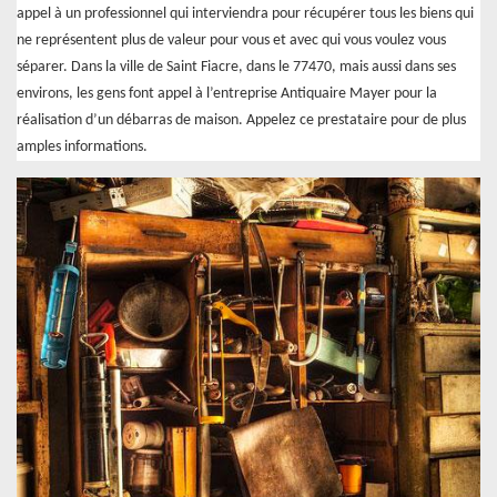
appel à un professionnel qui interviendra pour récupérer tous les biens qui
ne représentent plus de valeur pour vous et avec qui vous voulez vous
séparer. Dans la ville de Saint Fiacre, dans le 77470, mais aussi dans ses
environs, les gens font appel à l’entreprise Antiquaire Mayer pour la
réalisation d’un débarras de maison. Appelez ce prestataire pour de plus
amples informations.