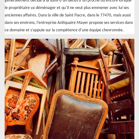
généralement décidé à la suite d’un décès d’un proche ou encore lorsque
le propriétaire va déménager et qu’il ne veut plus emmener avec lui ses
anciennes affaires. Dans la ville de Saint Fiacre, dans le 77470, mais aussi
dans ses environs, l’entreprise Antiquaire Mayer propose ses services dans
ce domaine et s’appuie sur la compétence d’une équipe chevronnée.